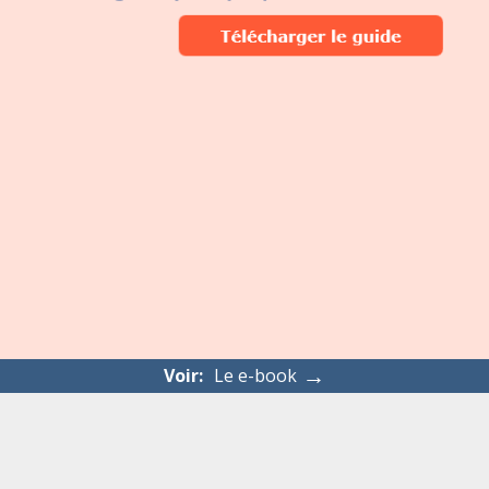
→
Voir:
Le e-book