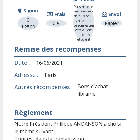
Parisiennes et
Signes
aux Parisiens
Frais
Envoi
de plus de 16
0
ans et aux
0 €
Papier
personnes qui
12500
y travaillent
ou qui y
étudient
Remise des récompenses
Date :
16/06/2021
Adresse :
Paris
Bons d'achat
Autres récompenses
:
librairie
Règlement
Notre Président Philippe ANDANSON a choisi
le thème suivant :
Tout est dans la transmission