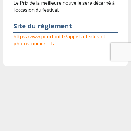
Le Prix de la meilleure nouvelle sera décerné à
l’occasion du festival.
Site du règlement
https://www.pourtant.fr/appel-a-textes-et-
photos-numero-1/
Nouvelle :
oeuvre littéraire, proche du roman, qui s'en distingue
généralement par la brièveté, le petit nombre de personnages, la
concentration et l'intensité de l'action, le caractère insolite des
événements contés.
Concours terminés
Concours par dates