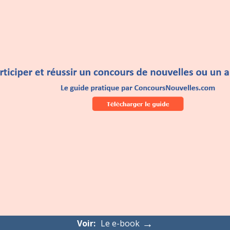
→
Voir:
Le e-book