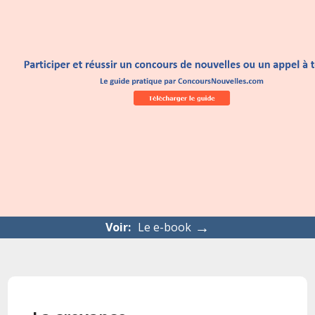
→
Voir:
Le e-book