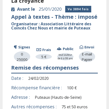
La croyance
Avant le
25/01/2020
Vu 3894 fois
Appel à textes - Thème : imposé
Organisateur : Association Littéraire des
Coincés Chez Nous et mairie de Puteaux
Signes
Envoi
Public
Frais
0
E-mail
tout auteur
5 €
de 6 à 99 ans
25000
Papier
Remise des récompenses
Date :
24/02/2020
Récompense financière :
100 €
Adresse :
Puteaux (Hauts-de-Seine)
Autres récompenses :
75 et 50 euros