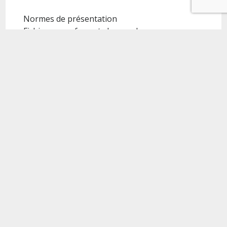
Normes de présentation
Fichiers sous format .doc ou .docx
Nom du fichier : nom de l'auteur-titre de l'appel
Mise en page la plus simple possible.
Site du règlement
http://www.leloirlitteraire.com/concours-2020/
Nouvelle :
oeuvre littéraire, proche du roman, qui s'en distingue
généralement par la brièveté, le petit nombre de personnages, la