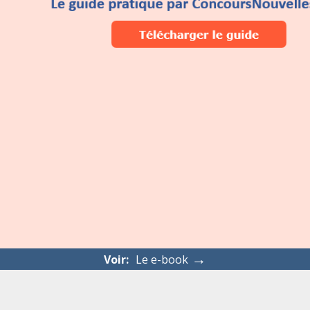
→
Voir:
Le e-book