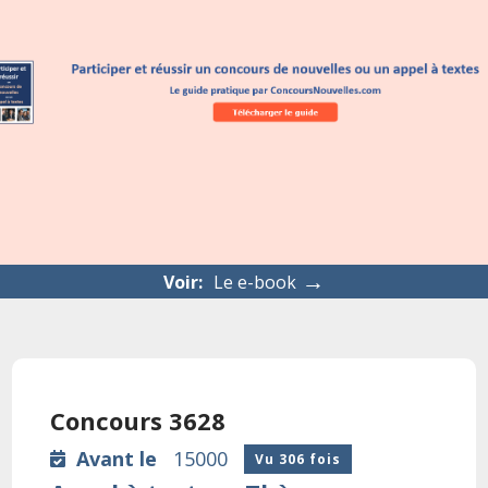
→
Voir:
Le e-book
Concours 3628
Avant le
15000
Vu 306 fois